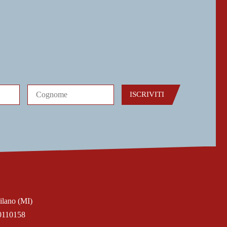
ISCRIVITI
ilano (MI)
0110158