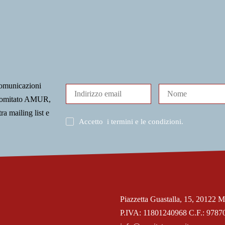
comunicazioni
l Comitato AMUR,
tra mailing list e
Accetto
i termini e le condizioni
.
Piazzetta Guastalla, 15, 20122 M
P.IVA: 11801240968 C.F.: 9787