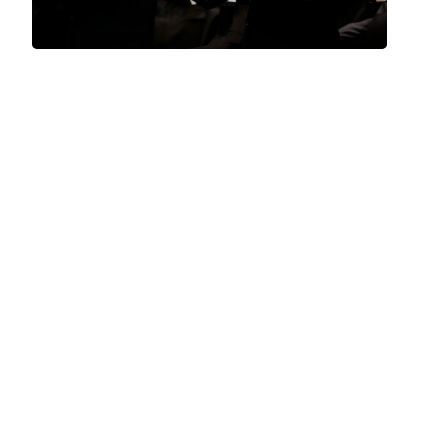
ACCADEMIA DEGLI UNISONI,
Letizia Pellegrino, Francesca
Lisetto, Luca Rondini, Simone
Marcelli, Francesco Ragni,
LEONARDO LOLLINI
Mercoledì 30 Settembre 2026
, Ore 18:00
Perugia Musica Classica
Bologna
Perugia, Chiesa di S. Spirito