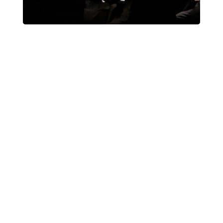
CORO DI VOCI BIANCHE E
GIOVANILE DEL
CONSERVATORIO “F.
MORLACCHI” di PERUGIA,
CORO GIOVANILE UMBRO
(A.R.C.Um.), CORO
DELL’UNIVERSITA’ DEGLI STUDI
DI PERUGIA, ELENA VIGORITO,
ENRICO BINDOCCI,
FRANCESCO ANDREUCCI,
GIOVANNI STRIPPOLI, MARTA