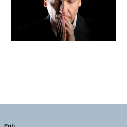
Festival Respighi Bologna Respighi e
la Russia
Mercoledì 14 Ottobre 2026
, Ore 20:30
Fondazione Musica Insieme
Bologna
Teatro Duse
Enti