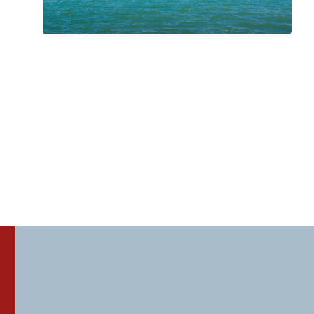
FRB 2026 – Viaggio a Venezia
Venerdì 19 Giugno 2026
, Ore 09:30
Fondazione Musica Insieme
Bologna
Montese (MO)