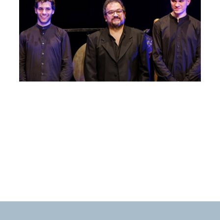
Fabián Pérez Tedesco, Marco Viel, Ivan
Boaro
Venerdì 10 Luglio 2026
, Ore 21:00
Società dei Concerti Trieste
Trieste
Giardino Pubblico Muzio de' Tommasini, via Giulia, Trieste