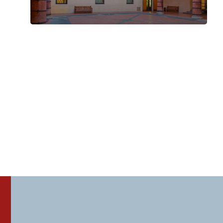
Musica con vista – Cortile del
Museo Civico Medievale
Mercoledì 9 Settembre 2026
, Ore 20:30
Fondazione Musica Insieme
Bologna
Cortile del Museo Civico Medievale