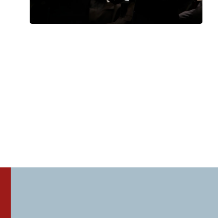
STEFANO PELLINI
Martedì 29 Settembre 2026
, Ore 21:00
Perugia Musica Classica
Gualdo Tadino
Gualdo Tadino, Basilica Cattedrale di San Benedetto