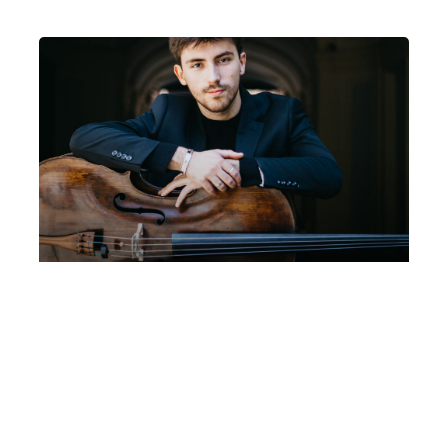
Matteo Fabi, violoncello | Mare
Culturale Urbano
Sabato 3 Ottobre 2026
, Ore 11:00
Fondazione La Società dei Concerti Milano
Milano
Mare Culturale Urbano