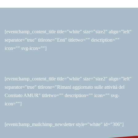
[eventchamp_content_title title="white" size="size2" align="left"
separator="true" titleone="Enti" titletwo="" description=""
icon="" svg-icon=""]
[eventchamp_content_title title="white" size="size2" align="left"
separator="true" titleone="Rimani aggiornato sulle attività del
Comitato AMUR" titletwo="" description="" icon="" svg-
icon=""]
[eventchamp_mailchimp_newsletter style="white" id="306"]