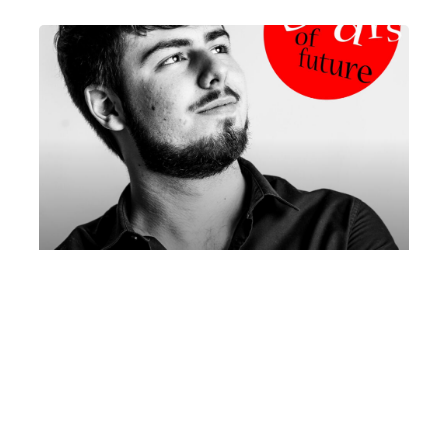
Matteo Pinna, pianoforte | Mare
Culturale Urbano
Sabato 12 Dicembre 2026
, Ore 16:00
Fondazione La Società dei Concerti Milano
Milano
Mare Culturale Urbano