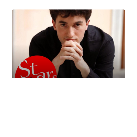
Marcello Rolff, pianoforte | Mare
Culturale Urbano
Sabato 7 Novembre 2026
, Ore 11:00
Fondazione La Società dei Concerti Milano
Milano
Mare Culturale Urbano