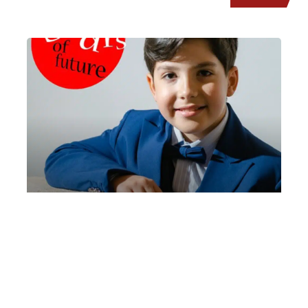
Alessandro Picciche’ | Mare Culturale
Urbano
Sabato 6 Giugno 2026
, Ore 11:00
Fondazione La Società dei Concerti Milano
Milano
Mare Culturale Urbano