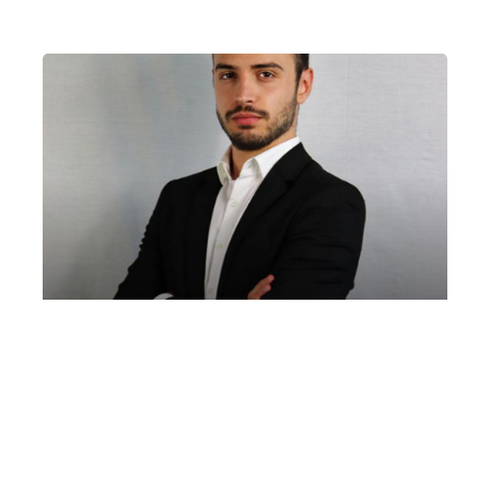
Riccardo Brandi, sax | Filippo Piredda,
pianoforte | Mare Culturale Urbano
Sabato 4 Luglio 2026
, Ore 11:00
Fondazione La Società dei Concerti Milano
Milano
Mare Culturale Urbano