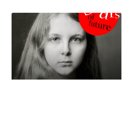
Bianca Zambon, pianoforte | Mare
Culturale Urbano
Sabato 5 Settembre 2026
, Ore 11:00
Fondazione La Società dei Concerti Milano
Milano
Mare Culturale Urbano