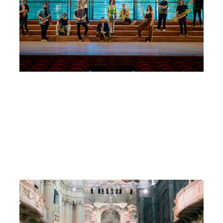
Festival Respighi Bologna Respighi
Elettrico
Martedì 29 Settembre 2026
, Ore 20:30
Fondazione Musica Insieme
Bologna
Oratorio di San Filippo Neri