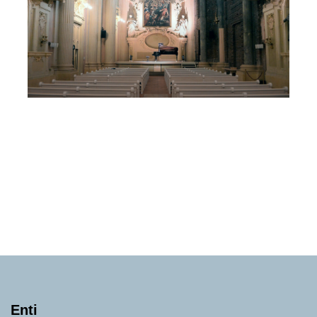
Festival Respighi Bologna La
Generazione dell’Ottanta
Lunedì 12 Ottobre 2026
, Ore 20:30
Fondazione Musica Insieme
Bologna
Oratorio di San Filippo Neri
Enti