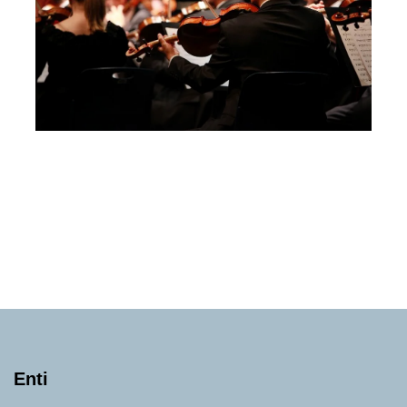
PEGREFFI QUARTET
Domenica 20 Settembre 2026
, Ore 18:00
Perugia Musica Classica
Perugia
Villa Valvitiano
Enti