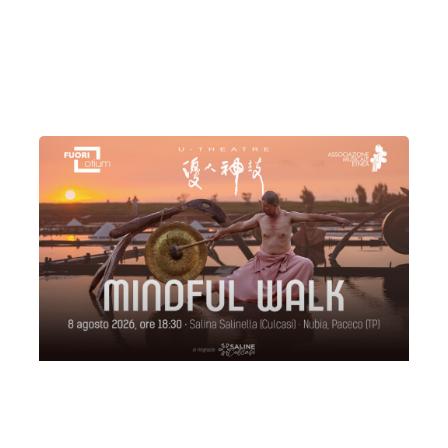
Sabato 1 Agosto 2026
, Ore 22:00
Associazione Musicale Etnea
Catania
Piazzale del Teatro “De Curtis”
Mindful Walk
Sabato 8 Agosto 2026
, Ore 18:30