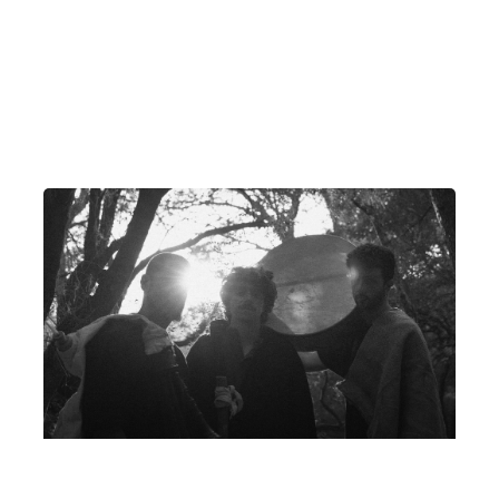
Casa Munnu & Eleonora Bordonaro
Lunedì 27 Luglio 2026
, Ore 20:00
Associazione Musicale Etnea
Catania
Masseria Bannata
Nuhara