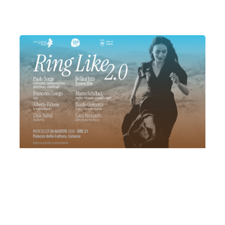
Catania
Piazza dei Vespri Siciliani
RingLike 2.0
Mercoledì 26 Agosto 2026
, Ore 21:00
Associazione Musicale Etnea
Catania
Palazzo della cultura