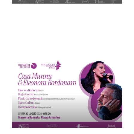
Samuel Vaccaro | Rinviato
Venerdì 24 Luglio 2026
, Ore 18:30
Associazione Musicale Etnea
Sant'Agata li Battiati
Parco Botanico Paternò del Toscano