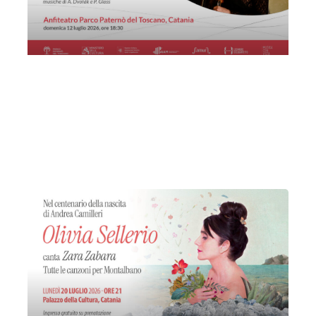
Quartetto Etna Contemporanea
Domenica 12 Luglio 2026
, Ore 18:30
Associazione Musicale Etnea
Sant'Agata li Battiati
Parco Botanico Paternò del Toscano