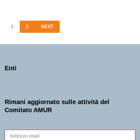
Trieste
Teatro Verdi, Trieste
1
2
NEXT
Enti
Rimani aggiornato sulle attività del
Comitato AMUR