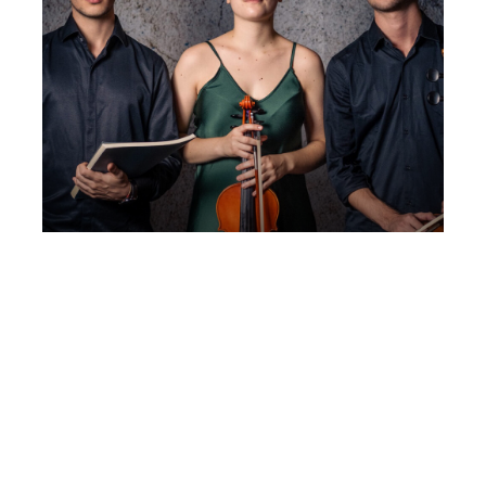
2° Concerto Incontri Musicali | Teatro
Rosetum | Trio Bedrich | “Trio
Romantico”
Lunedì 12 Ottobre 2026
, Ore 20:30
Fondazione La Società dei Concerti Milano
Milano
Teatro Rosetum