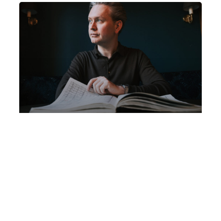
1° Concerto Serie Zaffiro | NWD
Philharmonie | Jonathan Bloxham,
direttore | “Lost Time Symphony”
Mercoledì 14 Ottobre 2026
, Ore 17:00
Fondazione La Società dei Concerti Milano
Milano
Conservatorio di Milano – Sala Verdi