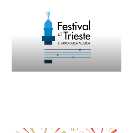
Trio Vega
Mercoledì 16 Settembre 2026
, Ore 17:00
Società dei Concerti Trieste
Milano
dimora privata in centro città