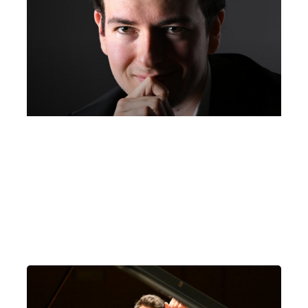
Jonas Aumiller, pianoforte | Accademia
Marziali, Seveso
Sabato 3 Ottobre 2026
, Ore 21:00
Fondazione La Società dei Concerti Milano
Milano
Accademia Musicale G. Marziali