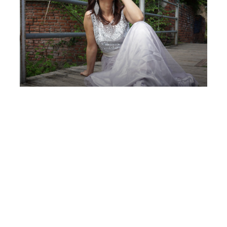
Festival Musica con Vista | Ivanna
Speranza, soprano | Giulio Tampalini,
chitarra | “El tango es mujer” | Villa
Arconati
Sabato 5 Settembre 2026
, Ore 21:00
Fondazione La Società dei Concerti Milano
Milano
Villa Arconati (Castellazzo)