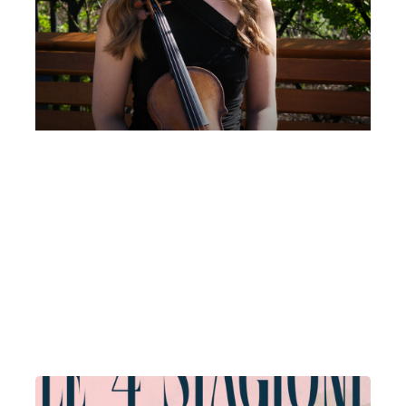
Festival Musica con Vista | Hawijch
Elders, violino | Premio Internazionale
Antonio Mormone 2025 | Pineta di
Sortenna, Sondalo
Domenica 12 Luglio 2026
, Ore 17:30
Fondazione La Società dei Concerti Milano
Milano
Pineta di Sortenna