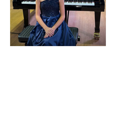
1° Concerto Serie Smeraldo | Orchestra
Sinfonica Nazionale della Rai | Diego
Ceretta, direttore | Martina Meola,
pianoforte | “Rivelazione Martina”
Mercoledì 7 Ottobre 2026
, Ore 20:45
Fondazione La Società dei Concerti Milano
Milano
Conservatorio di Milano – Sala Verdi