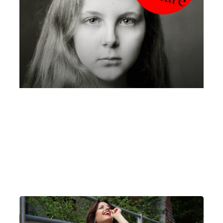
Bianca Zambon, pianoforte | Mare
Culturale Urbano
Sabato 5 Settembre 2026
, Ore 11:00
Fondazione La Società dei Concerti Milano
Milano
Mare Culturale Urbano