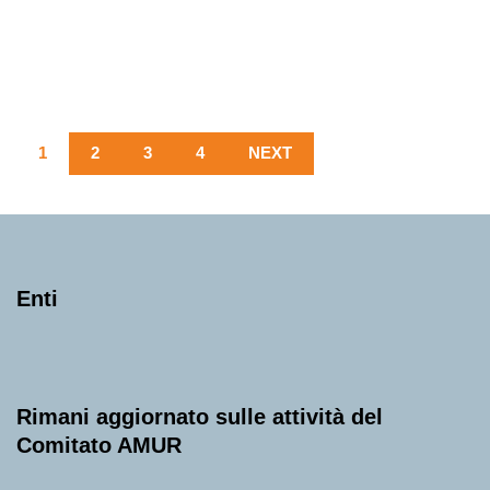
Domenica 18 Ottobre 2026
, Ore 11:00
Fondazione La Società dei Concerti Milano
Milano
Conservatorio di Milano – Sala Verdi
1
2
3
4
NEXT
Enti
Rimani aggiornato sulle attività del
Comitato AMUR