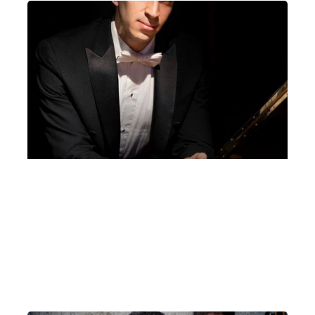
Davide Cava, pianoforte | Teatro Don
Costante Cereda, Inverigo
Venerdì 9 Ottobre 2026
, Ore 21:00
Fondazione La Società dei Concerti Milano
Milano
Teatro Don Costante Cereda