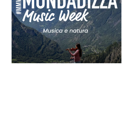
MMW 2026 I: musica e natura | Il regno
animale | Orchestra da Camera Canova
| direttore Enrico Pagano | voce
recitante Filippo Lai
Domenica 26 Luglio 2026
, Ore 21:00
Fondazione La Società dei Concerti Milano
Milano
Chiesa di Santa Maria Maggiore – Sondalo