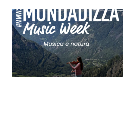
MMW 2026 III: musica e natura | La
pietra
Mercoledì 29 Luglio 2026
, Ore 18:00
Fondazione La Società dei Concerti Milano
Milano
Cà de la Piera – Borgo di Santa Marta