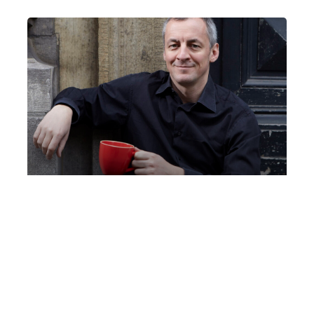
1° Concerto Serie Rubino ‍| NWD
Philharmonie | Jonathan Bloxham,
direttore | Aleksandar Madžar,
pianoforte | “Lost Time Symphony”
Mercoledì 14 Ottobre 2026
, Ore 20:45
Fondazione La Società dei Concerti Milano