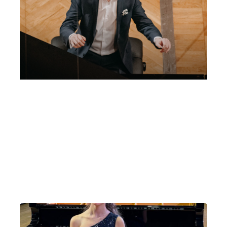
1° Concerto Incontri Musicali | Teatro
Rosetum | Jonas Aumiller, pianoforte |
“Poeta del pianoforte”
Lunedì 5 Ottobre 2026
, Ore 20:30
Fondazione La Società dei Concerti Milano
Milano
Teatro Rosetum