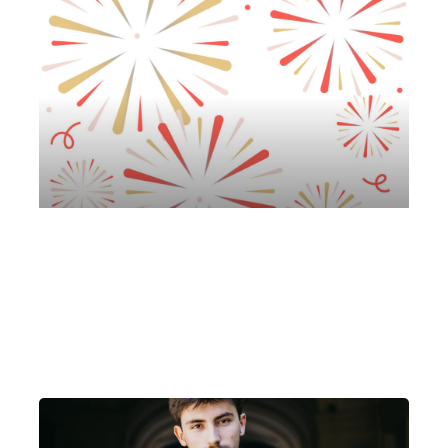
“All stars night”
Lunedì 28 Settembre 2026
, Ore 20:30
Fondazione La Società dei Concerti Milano
Milano
Teatro Rosetum