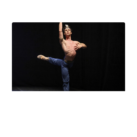
Milano
Conservatorio di Milano – Sala Verdi
1° Concerto Perle della Domenica |
Francesco Mascia, danzatore | Luca
Ciammarughi, pianoforte | “Falling
from the Sky”