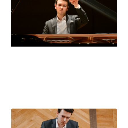
Jonas Aumiller, pianoforte | Auditorium
San Michele Pianoforti, Cavernago
Domenica 4 Ottobre 2026
, Ore 17:30
Fondazione La Società dei Concerti Milano
Milano
Auditorium San Michele Pianoforti (Cavernago)