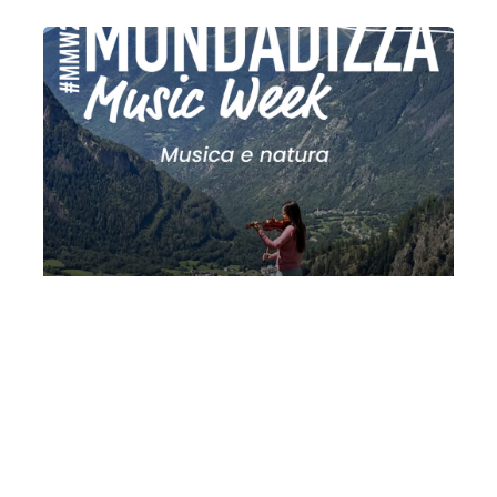
MMW 2026 IV: musica e natura |
L’acqua
Giovedì 30 Luglio 2026
, Ore 21:00
Fondazione La Società dei Concerti Milano
Milano
Chiesa di San Giovanni Battista (Mondadizza)