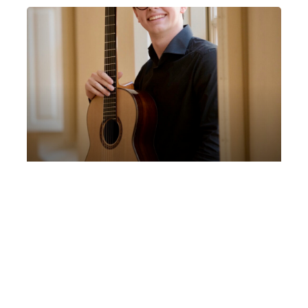
Luca Rossi, chitarra | Salone
dell’Oratorio Femminile, Origgio
Martedì 13 Ottobre 2026
, Ore 21:00
Fondazione La Società dei Concerti Milano
Milano
Salone Oratorio Femminile – Origgio