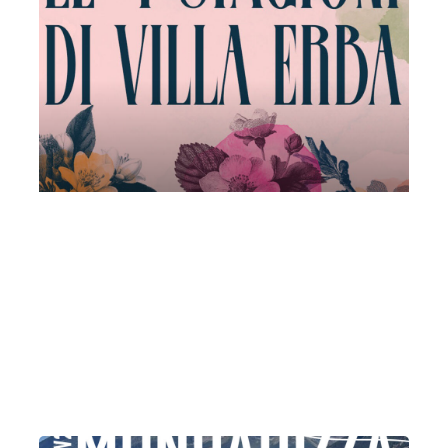
Parco in Festa | Le 4 Stagioni di Villa
Erba | Hawijch Elders, violino | Premio
Internazionale Antonio Mormone 2025
Lunedì 13 Luglio 2026
, Ore 21:00
Fondazione La Società dei Concerti Milano
Milano
Villa Erba