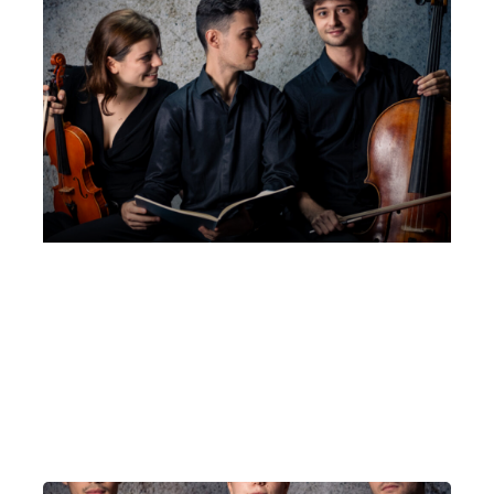
Trio Bedrich | Salone dell’Accademia di
Musica “F.Gaffurio” di Lodi
Domenica 11 Ottobre 2026
, Ore 17:30
Fondazione La Società dei Concerti Milano
Milano
Sala di Danza dell’Istituto Musicale F. Gaffurio