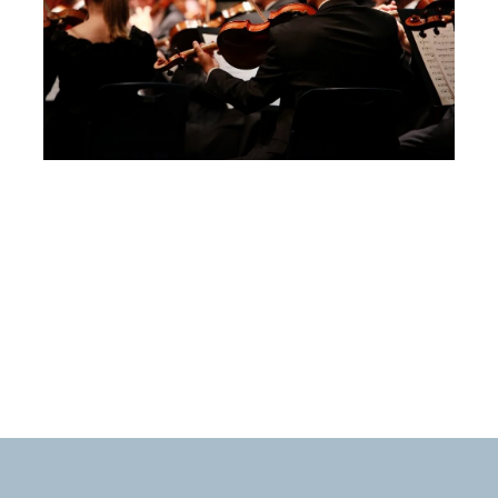
ORCHESTRA D’ARCHI ARRIGONI, MIO
IMAI, CHOI SOOJIN, DOMENICO
MASON
Domenica 27 Settembre 2026
, Ore 12:00
Perugia Musica Classica
Morlupo
Montefalco, Museo di S. Francesco