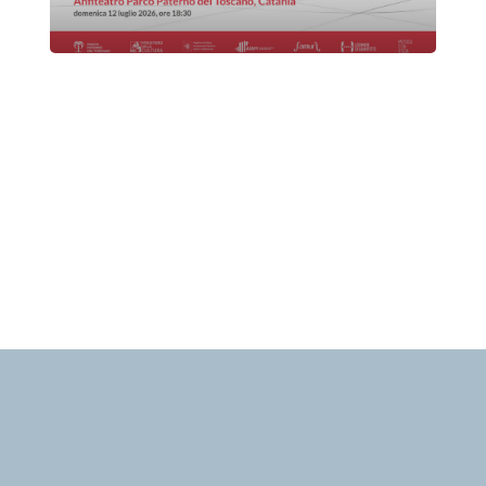
Quartetto Etna Contemporanea
Domenica 12 Luglio 2026
, Ore 18:30
Associazione Musicale Etnea
Sant'Agata li Battiati
Parco Botanico Paternò del Toscano