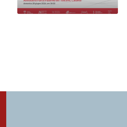
Paolo Rigano & Cinzia Guarino
Domenica 28 Giugno 2026
, Ore 18:30
Associazione Musicale Etnea
Sant'Agata li Battiati
Parco Botanico Paternò del Toscano