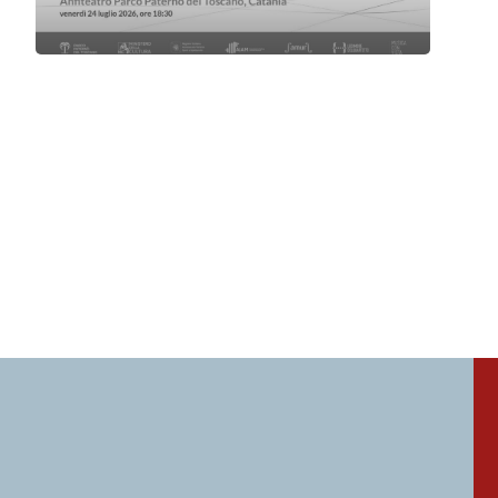
Samuel Vaccaro | Rinviato
Venerdì 24 Luglio 2026
, Ore 18:30
Associazione Musicale Etnea
Sant'Agata li Battiati
Parco Botanico Paternò del Toscano