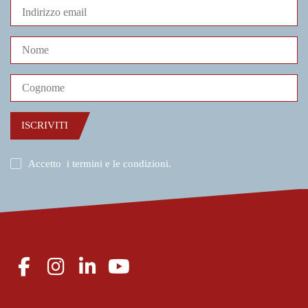
ISCRIVITI
Accetto
i termini e le condizioni
.