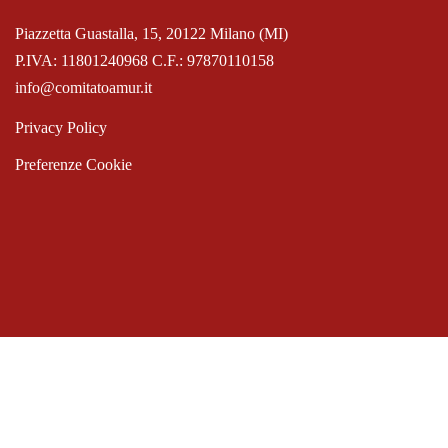
Piazzetta Guastalla, 15, 20122 Milano (MI)
P.IVA: 11801240968 C.F.: 97870110158
info@comitatoamur.it
Privacy Policy
Preferenze Cookie