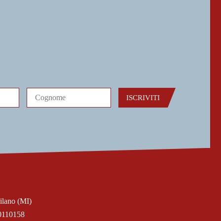
ISCRIVITI
ilano (MI)
0110158