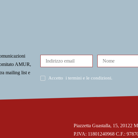
comunicazioni
l Comitato AMUR,
tra mailing list e
Accetto
i termini e le condizioni
.
Piazzetta Guastalla, 15, 20122 M
P.IVA: 11801240968 C.F.: 9787