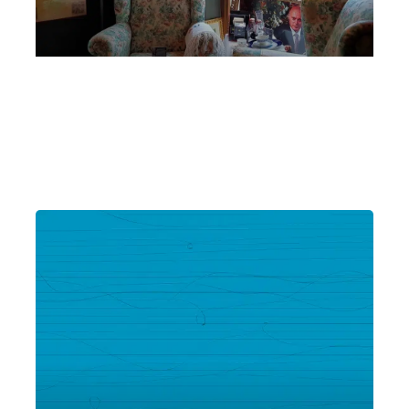
Santarelli, Rocchi, Gira e Rugani
Martedì 10 Settembre 2024
, Ore 18:00
Scheggino
Museo del Tartufo