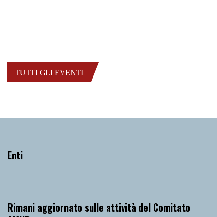
Quatuor Akilone
Domenica 10 Settembre 2023
, Ore 18:00
San Gemini
Abbazia di San Nicolò
TUTTI GLI EVENTI
Enti
Rimani aggiornato sulle attività del Comitato