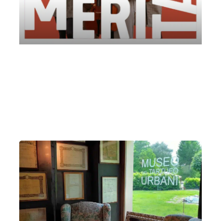
Erinys Quartet | Fondazione Perugia Musica
Classica
Lunedì 16 Giugno 2025
, Ore 20:30
Perugia
Palazzo dei Priori, Sala dei Notari