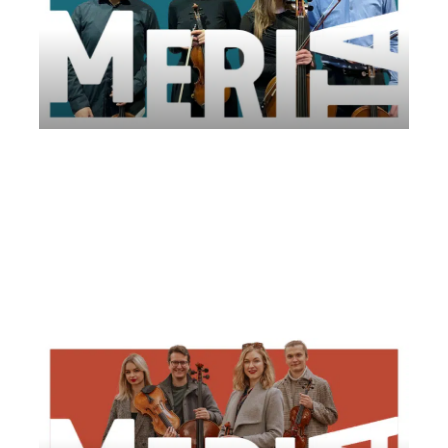
Medea String Quartet | Fondazione Perugia
Musica Classica
Venerdì 6 Giugno 2025
, Ore 18:00
Arena di Janine dell’Associazione Rondine Cittadella della
Pace