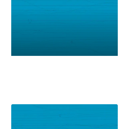
Trio Quodlibet & Massimo Mercelli
Giovedì 7 Settembre 2023
, Ore 21:15
Montechiarugolo
Castello di Montechiarugolo