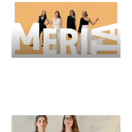
Antarja Quartet | Società del Concerti di
Parma
Domenica 6 Aprile 2025
, Ore 15:30
Parma
Casa della Musica