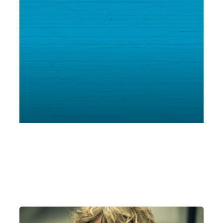
Trio Quodlibet & Massimo Mercelli
Giovedì 7 Settembre 2023
, Ore 21:15
Montechiarugolo
Castello di Montechiarugolo