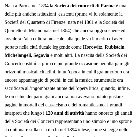
Nata a Parma nel 1894 la
Società dei concerti di Parma
è una
delle più antiche istituzioni esistenti (prima vi fu solamente la
Società del Quartetto di Firenze, nata nel 1861 e la Società del
Quartetto di Milano nata nel 1864) che ancora oggi sostiene ed
avvalora l’alta cultura musicale, alla quale va il merito di aver
portato nella città ducale leggende come
Horowitz
,
Rubistein
,
Michelangeli
,
Segovia
e molti altri. La nascita della Società dei
Concerti costituì la prima e più grande occasione per allargare gli
orizzonti musicali cittadini. In un’epoca in cui il grammofono era
ancora appannaggio di pochi, in cui la musica strumentale era
sacrificata all’ingombrante nume dell’opera lirica, quando, infine,
le orecchie dei parmigiani ancora non avevano potuto gustare
pagine immortali del classicismo e del romanticismo. I grandi
interpreti che lungo i
120 anni di attività
hanno onorato gli annali
della Società dei Concerti rappresentano uno stimolo e uno sprone
a continuare sulla scia di chi nel 1894 intese, come si legge nello