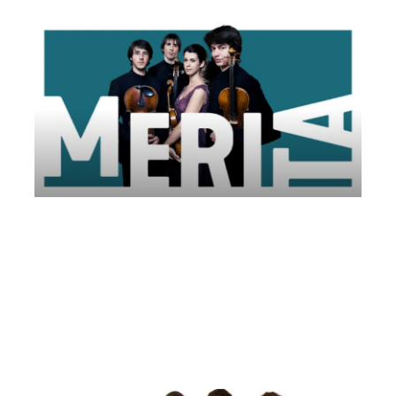
Quartet Gerhard | Associazione Ferrara
Musica
Domenica 22 Giugno 2025
, Ore 06:00
Associazione Ferrara Musica
Ferrara
Parco della Certosa Monumentale di Ferrara