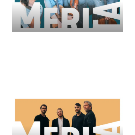
Quatuor Akilone | Comitato AMUR
Domenica 10 Agosto 2025
, Ore 21:00
Comitato AMUR
Reggio di Calabria
Museo archeologico nazionale di Reggio Calabria (MArRC)