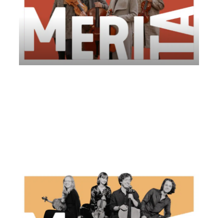
Erinys Quartet | Fondazione Perugia
Musica Classica
Lunedì 16 Giugno 2025
, Ore 20:30
Fondazione Perugia Musica Classica ONLUS
Perugia
Palazzo dei Priori, Sala dei Notari