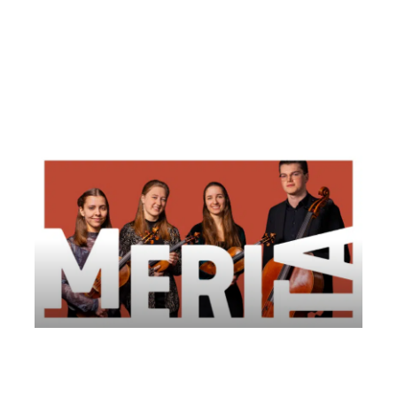
Palermo
Mercoledì 9 Luglio 2025
, Ore 21:00
Amici della Musica Palermo
Palermo
Villa Niscemi
Viride Kwartet | Comitato AMUR