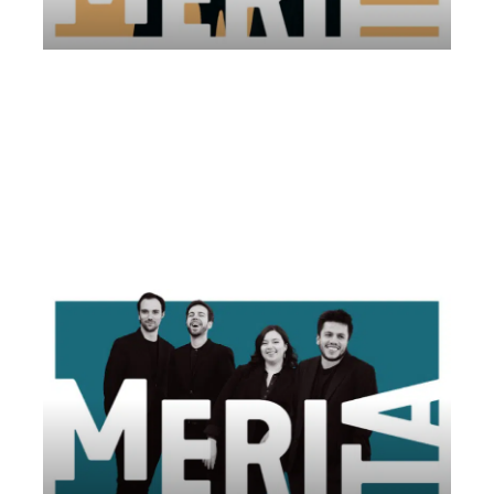
Protean Quartet | Associazione Ferrara
Musica
Venerdì 30 Maggio 2025
, Ore 20:30
Associazione Ferrara Musica
Ferrara
Palazzo dei Diamanti, Salone della Pinacoteca