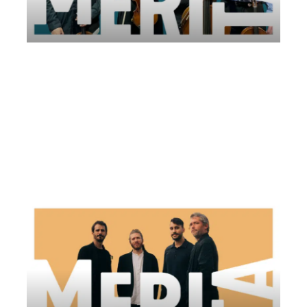
Medea String Quartet | Fondazione
Perugia Musica Classica
Venerdì 6 Giugno 2025
, Ore 18:00
Fondazione Perugia Musica Classica ONLUS
Arena di Janine dell’Associazione Rondine Cittadella della
Pace