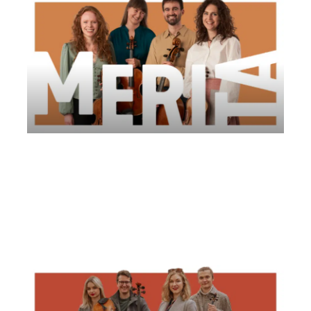
Belinfante Quartet | Comitato AMUR
Sabato 21 Giugno 2025
, Ore 19:30
Comitato AMUR
Venezia
Orto Giardino del Redentore