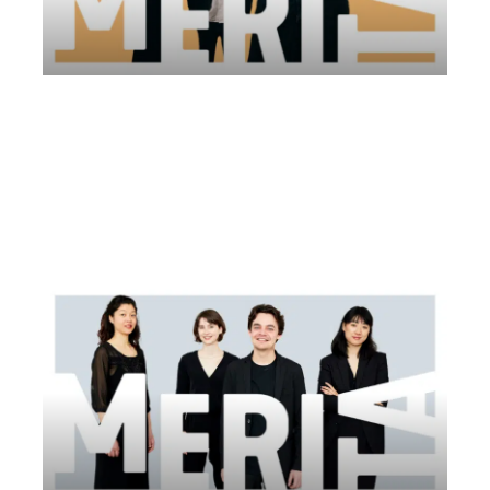
Protean Quartet | Comitato AMUR
Venerdì 8 Agosto 2025
, Ore 20:30
Comitato AMUR
Palencia
Spagna
Monasterio de Santa Maria la Real