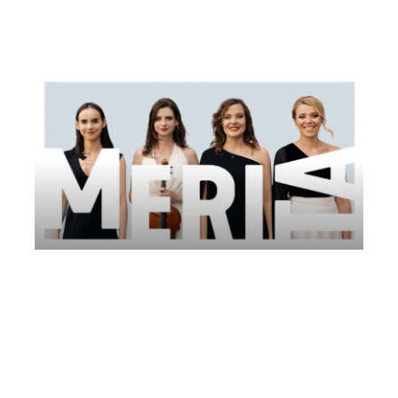
Vicenza
Villa Ghislanzoni Curti
Antarja Quartet | Comitato AMUR
Lunedì 23 Giugno 2025
, Ore 14:00
Comitato AMUR
San Marcello Piteglio
Dynamo Camp