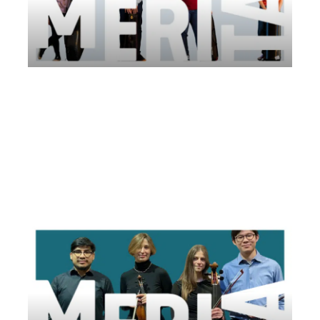
PuraCorda | Società dei Concerti di
Trieste
Venerdì 6 Giugno 2025
, Ore 20:45
Società dei Concerti Trieste
Gorizia
Palazzo Lantieri