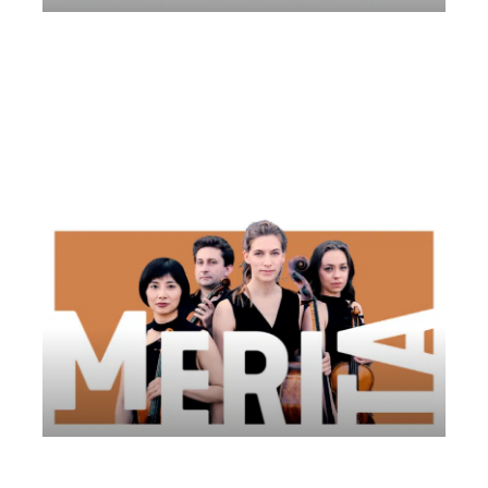
Nerida Quartet | Comitato AMUR
Venerdì 18 Luglio 2025
, Ore 19:45
Comitato AMUR
Altivole
Memoriale Brion
Malion Quartett | Amici della Musica di