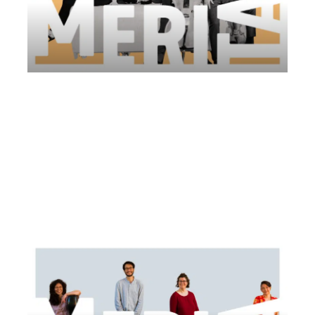
Animato | Società dei Concerti di
Trieste
Venerdì 13 Giugno 2025
, Ore 19:00
Società dei Concerti Trieste
Cormons
Azienda Agricola Barbieri Adele – Tenuta Della Casa