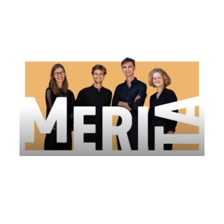
Lunedì 7 Luglio 2025
, Ore 20:30
Comitato AMUR
Firenze
Palazzo Corsini
Akela Quartet | Società del Quartetto di
Vicenza
Giovedì 26 Giugno 2025
, Ore 21:00
Societa del Quartetto Vicenza