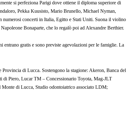
ente si perfeziona Parigi dove ottiene il diploma superiore di
Andaloro, Pekka Kuusisto, Mario Brunello, Michael Nyman,
numerosi concerti in Italia, Egitto e Stati Uniti. Suona il violino
 Napoleone Bonaparte, che lo regalò poi ad Alexandre Berthier.
anni entrano gratis e sono previste agevolazioni per le famiglie. La
a e Provincia di Lucca. Sostengono la stagione: Akeron, Banca del
lati di Piero, Lucar TM – Concessionario Toyota, Mag-JLT
l Monte di Lucca, Studio odontoiatrico associato LDM;