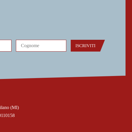
ISCRIVITI
ilano (MI)
0110158