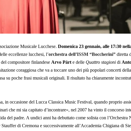
Associazione Musicale Lucchese.
Domenica 23 gennaio, alle 17:30 nell
delle eccellenze lucchesi, l’
orchestra dell’ISSM “Boccherini”
diretta 
del compositore finlandese
Arvo Pärt
e delle
Quattro stagioni
di
Anto
itazione coraggiosa che va a toccare uno dei più popolari concerti della 
asa su poche frasi musicali originali. Il risultato ha chiaramente incontra
rsa, in occasione del Lucca Classica Music Festival, quando proprio as
inari che mi sia capitato d’incontrare», nel 2007 ha vinto il concorso i
a guida del padre. A undici anni ha debuttato come solista con l’Orchestra
 Stauffer di Cremona e successivamente all’Accademia Chigiana di Sie