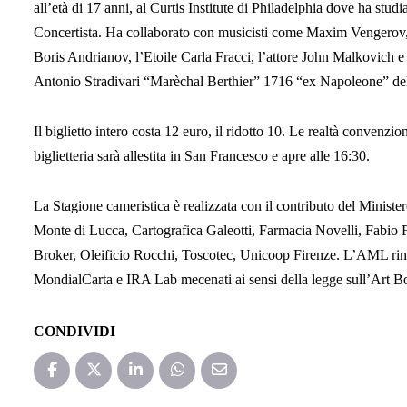
all’età di 17 anni, al Curtis Institute di Philadelphia dove ha s
Concertista. Ha collaborato con musicisti come Maxim Vengerov
Boris Andrianov, l’Etoile Carla Fracci, l’attore John Malkovich e A
Antonio Stradivari “Marèchal Berthier” 1716 “ex Napoleone” dell
Il biglietto intero costa 12 euro, il ridotto 10. Le realtà convenzio
biglietteria sarà allestita in San Francesco e apre alle 16:30.
La Stagione cameristica è realizzata con il contributo del Minist
Monte di Lucca, Cartografica Galeotti, Farmacia Novelli, Fabio 
Broker, Oleificio Rocchi, Toscotec, Unicoop Firenze. L’AML ri
MondialCarta e IRA Lab mecenati ai sensi della legge sull’Art B
CONDIVIDI