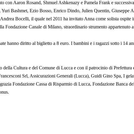
tudiato con Aaron Rosand, Shmuel Ashkenazy e Pamela Frank e successivam
, Yuri Bashmet, Ezio Bosso, Enrico Dindo, Julien Quentin, Giuseppe 
ndrea Bocelli, il quale nel 2011 ha invitato Anna come solista ospite in 
a Fondazione Canale di Milano, straordinario strumento appartenuto a
nate hanno diritto al biglietto a 8 euro. I bambini e i ragazzi sotto i 14 
ero della Cultura e del Comune di Lucca e con il patrocinio di Prefettur
Francesconi Srl, Assicurazioni Generali (Lucca), Guidi Gino Spa, I ge
ngrazia Fondazione Cassa di Risparmio di Lucca, Fondazione Banca de
onus.