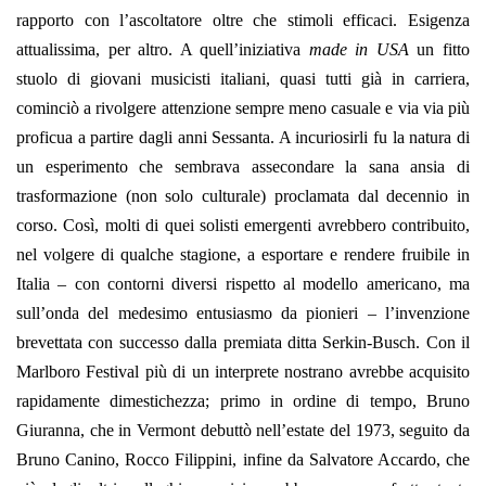
rapporto con l’ascoltatore oltre che stimoli efficaci. Esigenza
attualissima, per altro. A quell’iniziativa
made in USA
un fitto
stuolo di giovani musicisti italiani, quasi tutti già in carriera,
cominciò a rivolgere attenzione sempre meno casuale e via via più
proficua a partire dagli anni Sessanta. A incuriosirli fu la natura di
un esperimento che sembrava assecondare la sana ansia di
trasformazione (non solo culturale) proclamata dal decennio in
corso. Così, molti di quei solisti emergenti avrebbero contribuito,
nel volgere di qualche stagione, a esportare e rendere fruibile in
Italia – con contorni diversi rispetto al modello americano, ma
sull’onda del medesimo entusiasmo da pionieri – l’invenzione
brevettata con successo dalla premiata ditta Serkin-Busch. Con il
Marlboro Festival più di un interprete nostrano avrebbe acquisito
rapidamente dimestichezza; primo in ordine di tempo, Bruno
Giuranna, che in Vermont debuttò nell’estate del 1973, seguito da
Bruno Canino, Rocco Filippini, infine da Salvatore Accardo, che