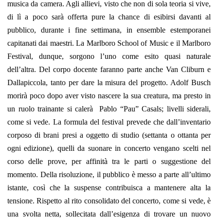
musica da camera. Agli allievi, visto che non di sola teoria si vive,
di lì a poco sarà offerta pure la chance di esibirsi davanti al
pubblico, durante i fine settimana, in ensemble estemporanei
capitanati dai maestri. La Marlboro School of Music e il Marlboro
Festival, dunque, sorgono l’uno come esito quasi naturale
dell’altra. Del corpo docente faranno parte anche Van Cliburn e
Dallapiccola, tanto per dare la misura del progetto. Adolf Busch
morirà poco dopo aver visto nascere la sua creatura, ma presto in
un ruolo trainante si calerà Pablo “Pau” Casals; livelli siderali,
come si vede. La formula del festival prevede che dall’inventario
corposo di brani presi a oggetto di studio (settanta o ottanta per
ogni edizione), quelli da suonare in concerto vengano scelti nel
corso delle prove, per affinità tra le parti o suggestione del
momento. Della risoluzione, il pubblico è messo a parte all’ultimo
istante, così che la suspense contribuisca a mantenere alta la
tensione. Rispetto al rito consolidato del concerto, come si vede, è
una svolta netta, sollecitata dall’esigenza di trovare un nuovo