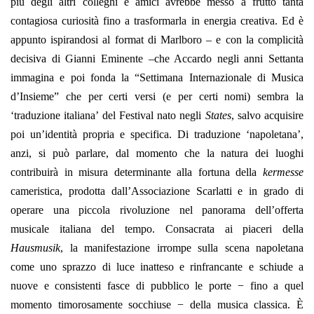
più degli altri colleghi e amici avrebbe messo a frutto tanta
contagiosa curiosità fino a trasformarla in energia creativa. Ed è
appunto ispirandosi al format di Marlboro ‒ e con la complicità
decisiva di Gianni Eminente ‒che Accardo negli anni Settanta
immagina e poi fonda la “Settimana Internazionale di Musica
d’Insieme” che per certi versi (e per certi nomi) sembra la
‘traduzione italiana’ del Festival nato negli
States
, salvo acquisire
poi un’identità propria e specifica. Di traduzione ‘napoletana’,
anzi, si può parlare, dal momento che la natura dei luoghi
contribuirà in misura determinante alla fortuna della
kermesse
cameristica, prodotta dall’Associazione Scarlatti e in grado di
operare una piccola rivoluzione nel panorama dell’offerta
musicale italiana del tempo. Consacrata ai piaceri della
Hausmusik
, la manifestazione irrompe sulla scena napoletana
come uno sprazzo di luce inatteso e rinfrancante e schiude a
nuove e consistenti fasce di pubblico le porte − fino a quel
momento timorosamente socchiuse − della musica classica. È