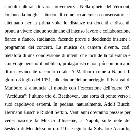
stimoli culturali di varia provenienza. Nella quiete del Vermont,
lontano da luoghi istituzionali come accademie o conservatori, si
attenuano per la prima volta le distanze tra docenti e discenti,
pronti a vivere cinque settimane di intenso lavoro e collaborazione
fianco a fianco, studiando, facendo prove e decidendo insieme i
programmi dei concerti. La musica da camera diventa, così,
metafora di una condivisione di intenti che include la tolleranza e
coinvolge persino il pubblico, protagonista e non più comprimario
di un avvincente racconto corale. A Marlboro come a Napoli. Il
giorno 8 luglio del 1951, alle cinque del pomeriggio, il Festival di
Marlboro si annuncia al mondo con l’esecuzione dell’opera 97,
“Arciduca”: l’ultimo trio di Beethoven, una sorta di ponte verso i
suoi capolavori estremi. In pedana, naturalmente, Adolf Busch,
Hermann Busch e Rudolf Serkin. Venti anni dovranno passare per
veder nascere la Musica d’Insieme, a Napoli, sulle note del
Sestetto
di Mendelssohn op. 110, eseguito da Salvatore Accardo,