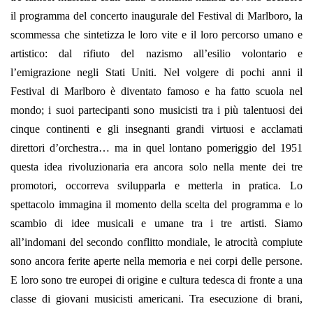
il programma del concerto inaugurale del Festival di Marlboro, la
scommessa che sintetizza le loro vite e il loro percorso umano e
artistico: dal rifiuto del nazismo all’esilio volontario e
l’emigrazione negli Stati Uniti. Nel volgere di pochi anni il
Festival di Marlboro è diventato famoso e ha fatto scuola nel
mondo; i suoi partecipanti sono musicisti tra i più talentuosi dei
cinque continenti e gli insegnanti grandi virtuosi e acclamati
direttori d’orchestra… ma in quel lontano pomeriggio del 1951
questa idea rivoluzionaria era ancora solo nella mente dei tre
promotori, occorreva svilupparla e metterla in pratica. Lo
spettacolo immagina il momento della scelta del programma e lo
scambio di idee musicali e umane tra i tre artisti. Siamo
all’indomani del secondo conflitto mondiale, le atrocità compiute
sono ancora ferite aperte nella memoria e nei corpi delle persone.
E loro sono tre europei di origine e cultura tedesca di fronte a una
classe di giovani musicisti americani. Tra esecuzione di brani,