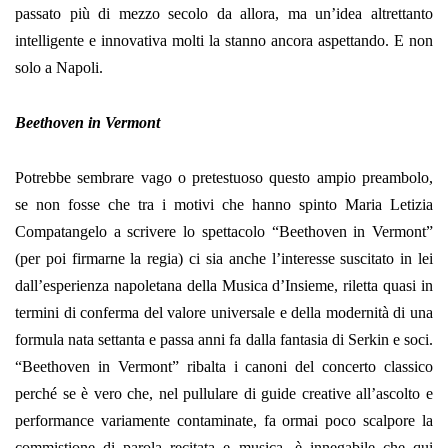
passato più di mezzo secolo da allora, ma un’idea altrettanto
intelligente e innovativa molti la stanno ancora aspettando. E non
solo a Napoli.
Beethoven in Vermont
Potrebbe sembrare vago o pretestuoso questo ampio preambolo,
se non fosse che tra i motivi che hanno spinto Maria Letizia
Compatangelo a scrivere lo spettacolo “Beethoven in Vermont”
(per poi firmarne la regia) ci sia anche l’interesse suscitato in lei
dall’esperienza napoletana della Musica d’Insieme, riletta quasi in
termini di conferma del valore universale e della modernità di una
formula nata settanta e passa anni fa dalla fantasia di Serkin e soci.
“Beethoven in Vermont” ribalta i canoni del concerto classico
perché se è vero che, nel pullulare di guide creative all’ascolto e
performance variamente contaminate, fa ormai poco scalpore la
commistione di parola recitata e musica, è innegabile che qui