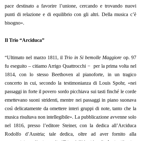
pace destinato a favorire l’unione, cercando e trovando nuovi
punti di relazione e di equilibrio con gli altri. Della musica c’è
bisogno».
Il Trio “Arciduca”
“Ultimato nel marzo 1811, il
Trio in Si bemolle Maggiore
op. 97
fu eseguito – citiamo Arrigo Quattrocchi − per la prima volta nel
1814, con lo stesso Beethoven al pianoforte, in un tragico
concerto in cui, secondo la testimonianza di Louis Spohr, «nei
passaggi in forte il povero sordo picchiava sui tasti finché le corde
emettevano suoni stridenti, mentre nei passaggi in piano suonava
così delicatamente da omettere interi gruppi di note, tanto che la
musica risultava non intellegibile». La pubblicazione avvenne solo
nel 1816, presso l’editore Steiner, con la dedica all’Arciduca
Rodolfo d’Austria; tale dedica, oltre ad aver fornito alla