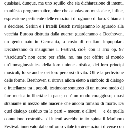
qualsiasi, dunque, ma uno squillo che sia dichiarazione di intenti,
manifesto programmatico, oltre che capolavoro musicale e, infine,
espressione pertinente delle emozioni di ognuno di loro. Chiamati
a decidere, Serkin e i fratelli Busch rivolgeranno lo sguardo alla
vecchia Europa distrutta dalla guerra; guarderanno a Beethoven,
un genio nato in Germania, a costo di risultare impopolari.
Decideranno di inaugurare il Festival, cioè, con il Trio op. 97
“Arciduca”; non certo per sfida, no, ma per offrire al mondo
un’immagine-sintesi della loro unione artistica, dei loro princìpi
musicali, forse anche dei loro percorsi di vita. Oltre la perfezione
delle forme, Beethoven si ritrova allora eletto a simbolo di dialogo
e fratellanza tra i popoli, testimone sontuoso di un nuovo modo di
fare musica in libertà e in pace; ed è un modo coraggioso, quasi
straniante in mezzo alle macerie che ancora fumano di morte. Da
quel dialogo assiduo tra le parti – maestri e allievi − e da quella
comunione costruttiva di intenti avrebbe tratto spinta il Marlboro
Festival, innervato dal confronto vitale tra generazioni diverse con