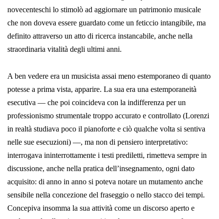
novecenteschi lo stimolò ad aggiornare un patrimonio musicale
che non doveva essere guardato come un fetic­cio intangibile, ma
definito attraverso un atto di ricerca instancabile, anche nella
straordinaria vitalità degli ultimi anni.
A ben vedere era un musicista assai meno estemporaneo di quanto
potesse a prima vista, apparire. La sua era una estemporaneità
esecutiva — che poi coinci­deva con la indifferenza per un
professionismo strumentale troppo accu­rato e controllato (Lorenzi
in realtà studiava poco il pianoforte e ciò qualche volta si sentiva
nelle sue esecuzioni) —, ma non di pensiero interpretativo:
interrogava ininterrottamente i testi prediletti, rimet­teva sempre in
discussione, anche nella pratica dell’insegnamento, ogni dato
acquisito: di anno in anno si poteva notare un mutamento anche
sensibile nella concezione del fraseggio o nello stacco dei tempi.
Con­cepiva insomma la sua attività come un discorso aperto e