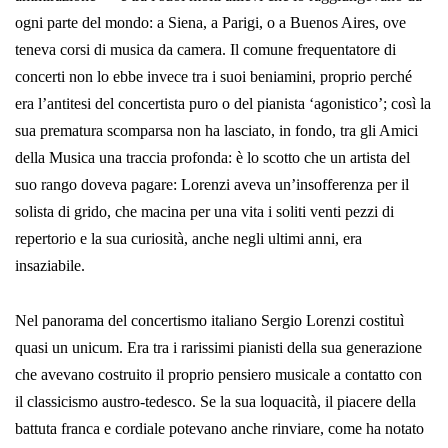
ogni parte del mondo: a Siena, a Parigi, o a Buenos Aires, ove
teneva corsi di musica da camera. Il comune frequentatore di
concerti non lo ebbe invece tra i suoi beniamini, proprio perché
era l’antitesi del concertista puro o del pianista ‘agoni­stico’; così la
sua prematura scomparsa non ha lasciato, in fondo, tra gli Amici
della Musica una traccia profonda: è lo scotto che un artista del
suo rango doveva pagare: Lorenzi aveva un’insofferenza per il
soli­sta di grido, che macina per una vita i soliti venti pezzi di
repertorio e la sua curiosità, anche negli ultimi anni, era
insaziabile.
Nel panorama del concertismo italiano Sergio Lorenzi costituì
quasi un unicum. Era tra i rarissimi pianisti della sua generazione
che avevano costruito il proprio pensiero musicale a contatto con
il classi­cismo austro-tedesco. Se la sua loquacità, il piacere della
battuta franca e cordiale potevano anche rinviare, come ha notato