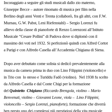
Incoraggiato a seguire gli studi musicali dallo zio materno,
Giuseppe Becce – autore rinomato di musica per film nella
Berlino degli anni Venti e Trenta (collaborò, fra gli altri, con F.W.
Murnau, G.W. Pabst, Leni Riefenstahl) – Sergio Lorenzi fu
allievo della classe di pianoforte di Renzo Lorenzoni all’Istituto
Musicale “Cesare Pollini” di Padova dove si diplomò con il
massimo dei voti nel 1932. Si perfezionò quindi con Alfred Cortot
a Parigi e con Alfredo Casella all’Accademia Chigiana di Siena.
Dopo aver debuttato come solista si dedicò prevalentemente alla
musica da camera prima in duo con Lino Filippini (violoncello) e
in Trio con lo stesso e Turiddu Fadò (violino). Nel 1938 fu scelto
da Alfredo Casella e dal Conte Chigi per la formazione
del
Quintetto Chigiano
(Riccardo Brengola, violino – Mario
Benvenuti, violino – Giovanni Leone, viola – Lino Filippini,
violoncello – Sergio Lorenzi, pianoforte)
, formazione che diverrà
ben presto uno dei complessi più prestigiosi della vita musicale