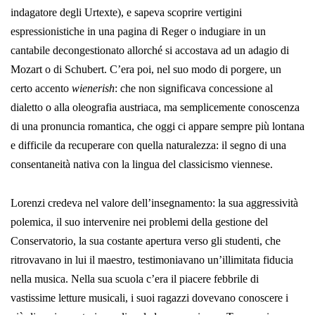
indagatore degli Urtexte), e sapeva scoprire vertigini
espressionistiche in una pagina di Reger o indugiare in un
cantabile decongestionato allorché si accostava ad un adagio di
Mozart o di Schubert. C’era poi, nel suo modo di porgere, un
certo accento
wienerish
: che non signifi­cava concessione al
dialetto o alla oleografia austriaca, ma semplice­mente conoscenza
di una pronuncia romantica, che oggi ci appare sempre più lontana
e difficile da recuperare con quella naturalezza: il segno di una
consentaneità nativa con la lingua del classicismo viennese.
Lorenzi credeva nel valore dell’insegnamento: la sua aggressività
polemica, il suo intervenire nei problemi della gestione del
Conserva­torio, la sua costante apertura verso gli studenti, che
ritrovavano in lui il maestro, testimoniavano un’illimitata fiducia
nella musica. Nella sua scuola c’era il piacere febbrile di
vastissime letture musicali, i suoi ragazzi dovevano conoscere i