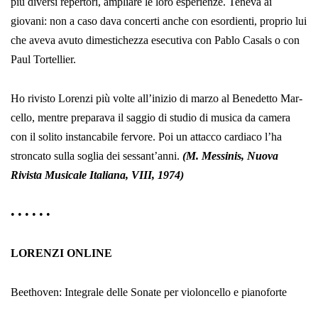
più diversi repertori, ampliare le loro esperienze. Teneva ai
giovani: non a caso dava concerti anche con esordienti, proprio lui
che aveva avuto dimestichezza esecutiva con Pablo Casals o con
Paul Tortellier.
Ho rivisto Lorenzi più volte all’inizio di marzo al Benedetto Mar­
cello, mentre preparava il saggio di studio di musica da camera
con il solito instancabile fervore. Poi un attacco cardiaco l’ha
stroncato sulla soglia dei sessant’anni.
(M. Messinis, Nuova
Rivista Musicale Italiana, VIII, 1974)
• • • • • •
LORENZI ONLINE
Beethoven: Integrale delle Sonate per violoncello e pianoforte