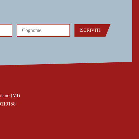
ISCRIVITI
ilano (MI)
0110158