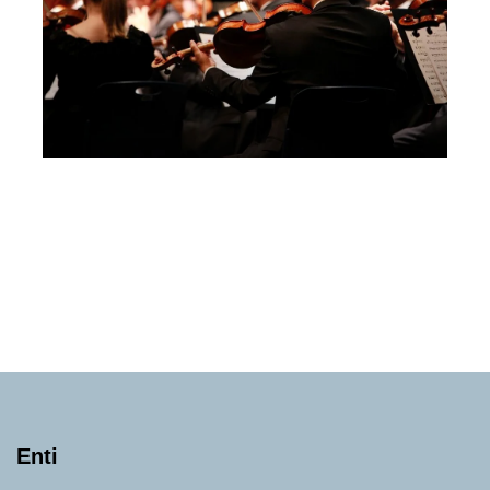
GIULIA MARIA RITA BASILE
Sabato 3 Ottobre 2026
, Ore 18:00
Perugia Musica Classica
Roveredo (Graubünden)
Montone, Auditorium di S. Fedele
Enti