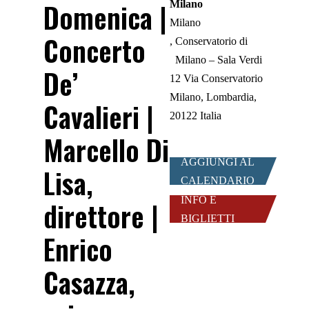
Domenica |
Milano
Milano
Concerto
Conservatorio di
Milano – Sala Verdi
De’
12 Via Conservatorio
Milano, Lombardia,
Cavalieri |
20122 Italia
Marcello Di
AGGIUNGI AL
Lisa,
CALENDARIO
INFO E
direttore |
BIGLIETTI
Enrico
Casazza,