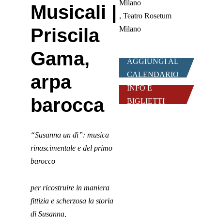
Milano
Musicali |
Teatro Rosetum
Priscila
Milano
Gama,
AGGIUNGI AL
CALENDARIO
arpa
INFO E
barocca
BIGLIETTI
“Susanna un dì”: musica
rinascimentale e del primo
barocco
per ricostruire in maniera
fittizia e scherzosa la storia
di Susanna,