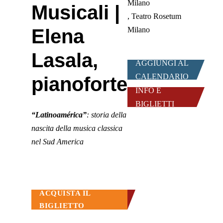
Milano
Musicali |
Teatro Rosetum
Elena
Milano
Lasala,
AGGIUNGI AL
CALENDARIO
pianoforte
INFO E
BIGLIETTI
“Latinoamérica”
: storia della
nascita della musica classica
nel Sud America
ACQUISTA IL
BIGLIETTO