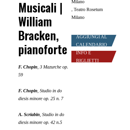
Musicali |
Milano
Teatro Rosetum
William
Milano
Bracken,
AGGIUNGI AL
pianoforte
CALENDARIO
INFO E
BIGLIETTI
F. Chopin
, 3 Mazurche op.
59
F. Chopin
, Studio in do
diesis minore op. 25 n. 7
A. Scriabin
, Studio in do
diesis minore op. 42 n.5