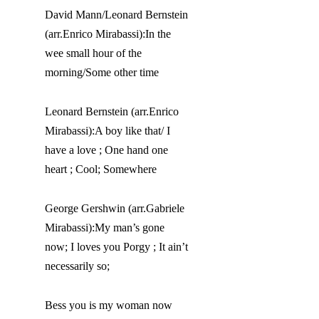
David Mann/Leonard Bernstein
(
arr.Enrico
Mirabassi
):In
the
wee
small
hour
of
the
morning
/
Some
other
time
Leonard Bernstein
(
arr.Enrico
Mirabassi
):A
boy
like
that
/ I
have
a
love
;
One
hand
one
heart
; Cool;
Somewhere
George Gershwin
(
arr.Gabrie
le
Mirabassi
):
My
man’s
gone
now
;
I
loves
you
Porgy
;
It
ain’t
necessarily
so;
Bess
you
is
my
woman
now