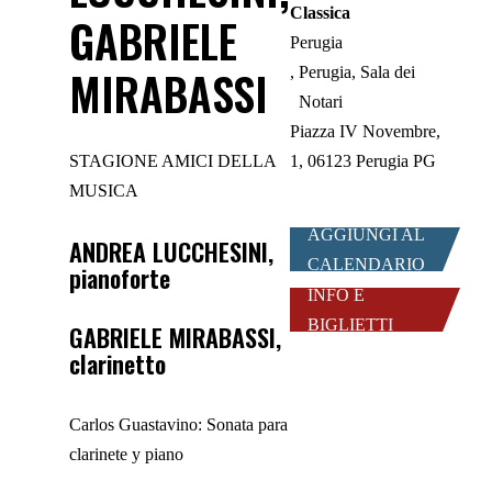
Classica
GABRIELE
Perugia
MIRABASSI
Perugia, Sala dei
Notari
Piazza IV Novembre,
STAGIONE AMICI DELLA
1, 06123 Perugia PG
MUSICA
AGGIUNGI AL
ANDREA LUCCHESINI,
CALENDARIO
pianoforte
INFO E
BIGLIETTI
GABRIELE MIRABASSI,
clarinetto
Carlos
Guastavino
: Sonata
para
clarinete
y piano