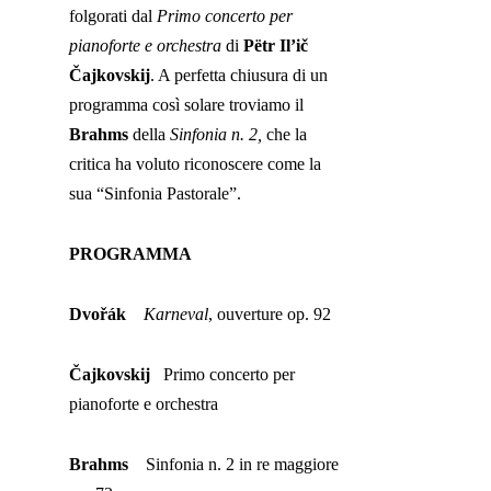
folgorati dal
Primo concerto per
pianoforte e orchestra
di
Pëtr Il’ič
Čajkovskij
. A perfetta chiusura di un
programma così solare troviamo il
Brahms
della
Sinfonia n. 2,
che la
critica ha voluto riconoscere come la
sua “Sinfonia Pastorale”.
PROGRAMMA
Dvořák
Karneval
, ouverture op. 92
Čajkovskij
Primo concerto per
pianoforte e orchestra
Brahms
Sinfonia n. 2 in re maggiore