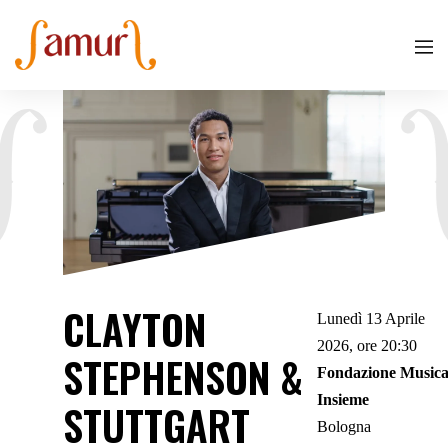
CLAYTON
Lunedì 13 Aprile
2026, ore 20:30
STEPHENSON &
Fondazione Music
Insieme
STUTTGART
Bologna