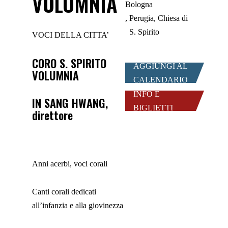
VOLUMNIA
Bologna
Perugia, Chiesa di
S. Spirito
VOCI DELLA CITTA’
CORO S. SPIRITO
AGGIUNGI AL
VOLUMNIA
CALENDARIO
INFO E
IN SANG HWANG,
BIGLIETTI
direttore
Anni acerbi, voci corali
Canti corali dedicati
all’infanzia e alla giovinezza