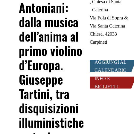
Antoniani:
Chiesa di Santa
Caterina
dalla musica
Via Fola di Sopra &
Via Santa Caterina
dell’anima al
Chiesa, 42033
Carpineti
primo violino
d’Europa.
AGGIUNGI AL
CALENDARIO
Giuseppe
INFO E
BIGLIETTI
Tartini, tra
disquisizioni
illuministiche