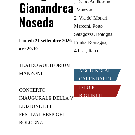
Gianandrea
Teatro Auditorium
Manzoni
Noseda
2, Via de' Monari,
Marconi, Porto-
Saragozza, Bologna,
Lunedì 21 settembre 2026
Emilia-Romagna,
ore 20.30
40121, Italia
TEATRO AUDITORIUM
AGGIUNGI AL
MANZONI
CALENDARIO
INFO E
CONCERTO
BIGLIETTI
INAUGURALE DELLA V
EDIZIONE DEL
FESTIVAL RESPIGHI
BOLOGNA