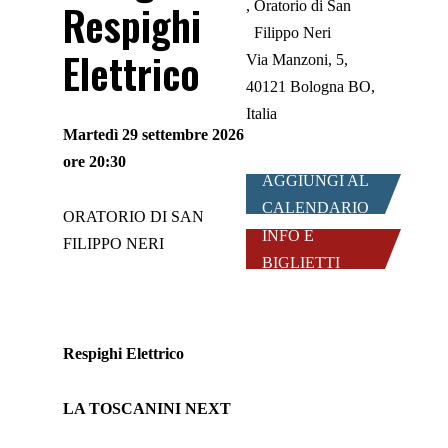
Respighi
Oratorio di San
Filippo Neri
Elettrico
Via Manzoni, 5,
40121 Bologna BO,
Italia
Martedì 29 settembre 2026
ore 20:30
AGGIUNGI AL
CALENDARIO
ORATORIO DI SAN
INFO E
FILIPPO NERI
BIGLIETTI
Respighi Elettrico
LA TOSCANINI NEXT