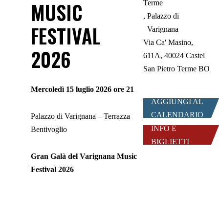
MUSIC
Terme
Palazzo di
FESTIVAL
Varignana
Via Ca' Masino,
2026
611A, 40024 Castel
San Pietro Terme BO
Mercoledì 15 luglio 2026 ore 21
AGGIUNGI AL
CALENDARIO
Palazzo di Varignana – Terrazza
INFO E
Bentivoglio
BIGLIETTI
Gran Galà del Varignana Music
Festival 2026