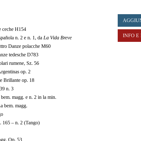
AGGIU
e ceche H154
INFO E
añola n. 2 e n. 1, da
La Vida Breve
ttro Danze polacche M60
anze tedesche D783
ari rumene, Sz. 56
gentinas op. 2
 Brillante op. 18
39 n. 3
 bem. magg. e n. 2 in la min.
 La bem. magg.
go
 165 – n. 2 (Tango)
agg. Op. 53