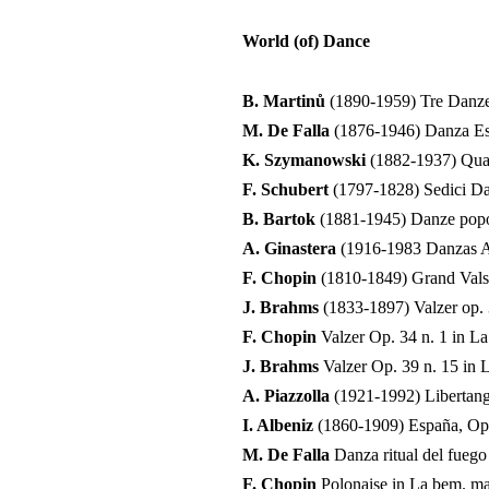
World (of) Dance
B. Martinů
(1890-1959) Tre Danz
M. De Falla
(1876-1946) Danza Esp
K. Szymanowski
(1882-1937) Qua
F. Schubert
(1797-1828) Sedici D
B. Bartok
(1881-1945) Danze popol
A. Ginastera
(1916-1983 Danzas Ar
F. Chopin
(1810-1849) Grand Valse
J. Brahms
(1833-1897) Valzer op. 
F. Chopin
Valzer Op. 34 n. 1 in La
J. Brahms
Valzer Op. 39 n. 15 in
A. Piazzolla
(1921-1992) Libertan
I. Albeniz
(1860-1909) España, Op.
M. De Falla
Danza ritual del fuego
F. Chopin
Polonaise in La bem. m