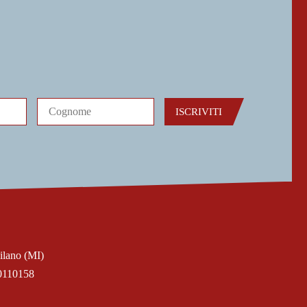
ISCRIVITI
ilano (MI)
0110158