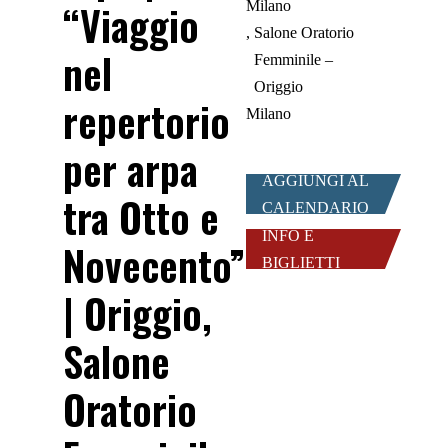
“Viaggio
Milano
Salone Oratorio
nel
Femminile –
Origgio
repertorio
Milano
per arpa
AGGIUNGI AL
tra Otto e
CALENDARIO
INFO E
Novecento”
BIGLIETTI
| Origgio,
Salone
Oratorio