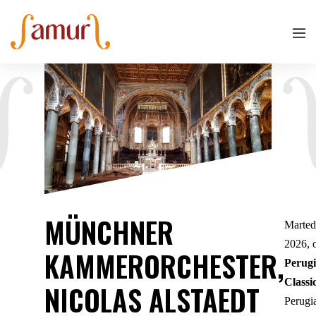
MÜNCHNER
Marted
2026, 
KAMMERORCHESTER,
Perug
Classi
NICOLAS ALSTAEDT
Perugi