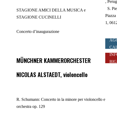
Perugi
S. Pie
STAGIONE AMICI DELLA MUSICA
e
Piazza
STAGIONE
CUCINELLI
1, 061
Concerto d’inaugurazione
AG
CA
INF
MÜNCHNER
KAMMERORCHESTER
BIG
NICOLAS ALSTAEDT
, violoncello
R. Schumann:
Concerto
in la
minore
per
violoncello
e
orchestra
op. 129