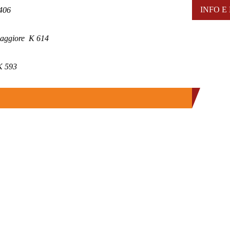
INFO E
 406
 maggiore K 614
 K 593