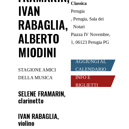
Classica
IVAN
Perugia
RABAGLIA,
Perugia, Sala dei
Notari
ALBERTO
Piazza IV Novembre,
1, 06123 Perugia PG
MIODINI
AGGIUNGI AL
CALENDARIO
STAGIONE AMICI
INFO E
DELLA MUSICA
BIGLIETTI
SELENE FRAMARIN
,
clarinetto
IVAN RABAGLIA
,
violino