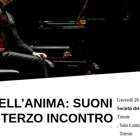
ELL’ANIMA: SUONI
Giovedì 26 
Società dei
 – TERZO INCONTRO
Trieste
Sala Lutta
Trieste