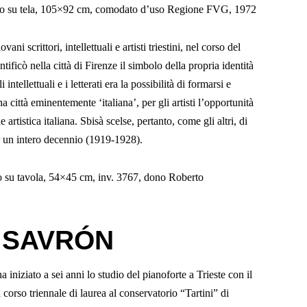
olio su tela, 105×92 cm, comodato d’uso Regione FVG, 1972
i scrittori, intellettuali e artisti triestini, nel corso del
ficò nella città di Firenze il simbolo della propria identità
i intellettuali e i letterati era la possibilità di formarsi e
na città eminentemente ‘italiana’, per gli artisti l’opportunità
 artistica italiana. Sbisà scelse, pertanto, come gli altri, di
er un intero decennio (1919-1928).
o su tavola, 54×45 cm, inv. 3767, dono Roberto
 SAVRÓN
iniziato a sei anni lo studio del pianoforte a Trieste con il
 corso triennale di laurea al conservatorio “Tartini” di