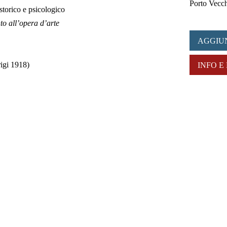
Porto Vecch
storico e psicologico
o all’opera d’arte
AGGIU
igi 1918)
INFO E