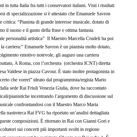
in tutta Italia fra tutti i conservatori italiani. Visti i risultati
corsi di specializzazione si è attestato che Emanuele Savron
 critica: “Pianista di grande interesse musicale, dotato di
mo il suono e il gusto della frase e ottima fantasia
ale personalità artistica” Il Maestro Marcella Crudeli ha poi
 la carriera:” Emanuele Savron è un pianista molto dotato,
volgimento emotivo notevole, gli auguro una carriera
buttato, A Roma, con l’orchestra (orchestra ICNT) diretta
sa Valdese in piazza Cavour. È stato inoltre protagonista in
erto che vorrei” ideato dal programmista/regista Mario
dalla sede Rai Friuli Venezia Giulia, dove ha raccontato
cali/pianistiche incentrando l’argomento di discussione sul
usicale confrontandosi con il Maestro Marco Maria
nella nastroteca Rai FVG ha riportato un’analisi dettagliata
 queste composizioni. È ritornato in Rai con Gianni Gori e
oltatori sui concerti più importanti svolti in regione