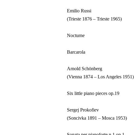
Emilio Russi
(Trieste 1876 – Trieste 1965)
Nocturne
Barcarola
Arnold Schönberg
(Vienna 1874 – Los Angeles 1951)
Six little piano pieces op.19
Sergej Prokofiev
(Soncivka 1891 – Mosca 1953)
Sonata per pianoforte n.1 op.1