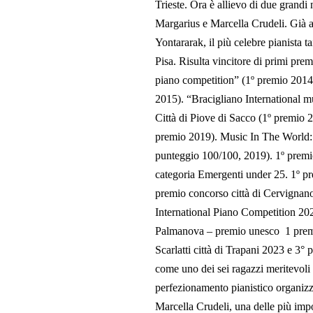
Trieste. Ora è allievo di due grandi
Margarius e Marcella Crudeli. Già al
Yontararak, il più celebre pianista t
Pisa. Risulta vincitore di primi pre
piano competition” (1º premio 2014
2015). “Bracigliano International 
Città di Piove di Sacco (1º premio 
premio 2019). Music In The World: 
punteggio 100/100, 2019). 1º premi
categoria Emergenti under 25. 1º 
premio concorso città di Cervignan
International Piano Competition 202
Palmanova – premio unesco 1 premi
Scarlatti città di Trapani 2023 e 3°
come uno dei sei ragazzi meritevoli 
perfezionamento pianistico organi
Marcella Crudeli, una delle più impor