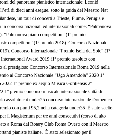
 nomi del panorama pianistico internazionale: Leonid
l’età di dieci anni esegue, sotto la guida del Maestro Nat
ailandese, un tour di concerti a Trieste, Fiume, Perugia e
mi in concorsi nazionali ed internazionali come: “Palmanova
). “Palmanova piano competition” (1º premio
music competition” (1º premio 2018). Concorso Nazionale
2019). Concorso Internazionale “Premio Isola del Sole” (1º
International Award 2019 (1º premio assoluto con
o al prestigioso Concorso Internazionale Roma 2019 nella
premio al Concorso Nazionale “Ugo Amendola” 2020 1°
o 2022 1° premio ex aequo Musica Goritiensis 2º
2 1° premio concorso musicale internazionale Città di
o assoluto cat.under25 concorso internazionale Domenico
 premio con punti 95,2 nella categoria under35 È stato scelto
per il Magisterium per tre anni consecutivi (corso di alto
zzato a Roma dal Rotary Club Roma Ovest) con il Maestro
tanti pianiste italiane. È stato selezionato per il