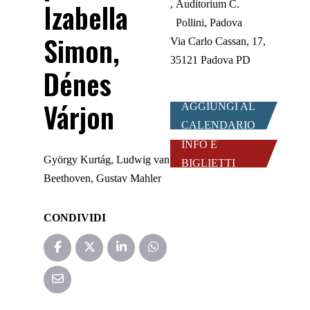
Izabella
Auditorium C.
Pollini, Padova
Simon,
Via Carlo Cassan, 17,
35121 Padova PD
Dénes
Várjon
AGGIUNGI AL
CALENDARIO
INFO E
György Kurtág, Ludwig van
BIGLIETTI
Beethoven, Gustav Mahler
CONDIVIDI