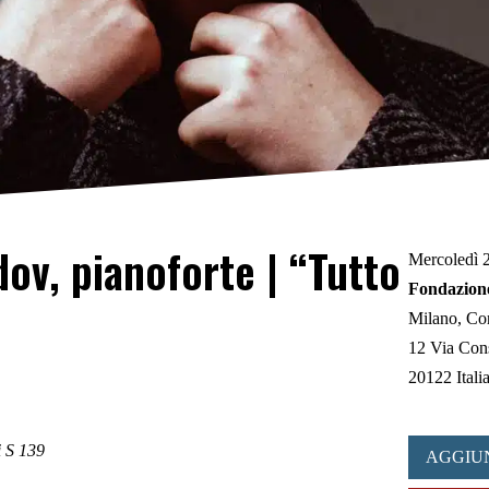
ov, pianoforte | “Tutto
Mercoledì 2
Fondazione
Milano
Con
12 Via Con
20122 Itali
i S 139
AGGIU