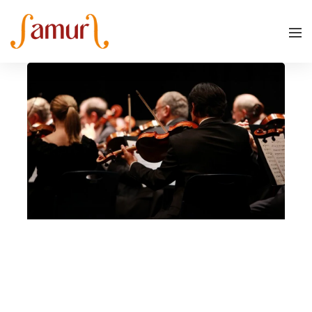
Baita MITO, Località Pradaccio – Mondadizza
Milano