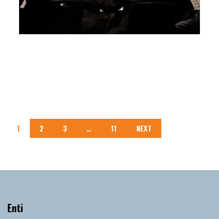
Salone dell’Accademia di Musica
“F.Gaffurio” di Lodi
Milano
1
2
3
…
11
NEXT
Enti