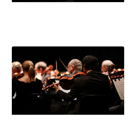
Vimercate
Milano
Pineta di Sortenna