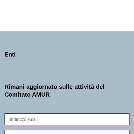
Domenica 5 Febbraio 2023
, Ore 11:00
Sala dei Giganti, Palazzo Liviano, Piazza Capitaniato
Enti
Rimani aggiornato sulle attività del
Comitato AMUR