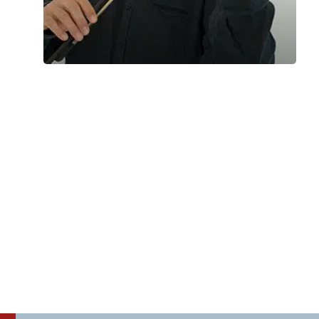
Concerto Ospedale 21 marzo 2025
Appuntamenti musicali degli Amici del
V piano
Venerdì 21 Marzo 2025
, Ore 11:00
Vicenza
Atrio ingresso principale Ospedale San Bortolo di
Vicenza