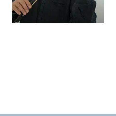
Concerto Istituto Salvi 17 marzo 2025
Musica all’Istituto Salvi
Lunedì 17 Marzo 2025
, Ore 15:45
Vicenza
Istituto Salvi, Vicenza