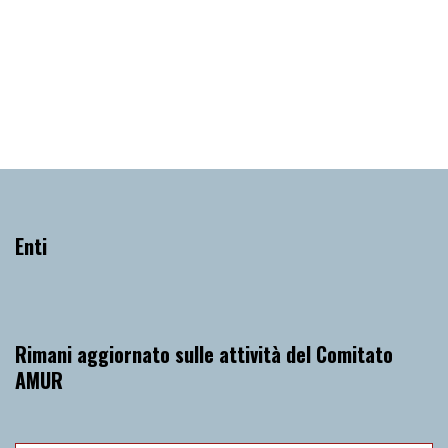
Trio Chagall 29 aprile 2024 EUROPAMERICA
Lunedì 29 Aprile 2024
, Ore 20:45
Vicenza
Teatro Comunale di Vicenza, sala del ridotto
Enti
Rimani aggiornato sulle attività del Comitato
AMUR