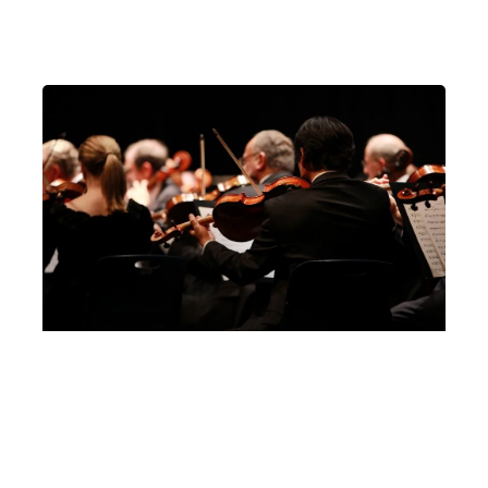
Vicenza
Residenza “Parco Città”
Quartetto d’archi della Budapest Festival
Orchestra – Liceo Pigafetta l’Altro Festival
Martedì 22 Ottobre 2019
, Ore 15:00
Vicenza
Liceo Classico “A. Pigafetta”