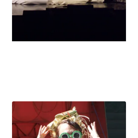
Storia di una Gabbianella e di un Gatto Fiabe
in musica
Mercoledì 28 Aprile 2021
, Ore 10:00
Vicenza
Teatro Comunale, Sala del Ridotto