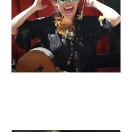
Differenzio e ricicletta 24_02_21 Fiabe in
musica
Mercoledì 24 Febbraio 2021
, Ore 10:00
Vicenza
Teatro Comunale, Sala del Ridotto