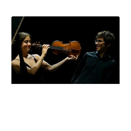
Bando Giovanni Guglielmo, 5a edizione, 2022
Letizia Gullino, Luca Troncarelli
Domenica 26 Febbraio 2023
, Ore 11:00
Sala dei Giganti, Palazzo Liviano, Piazza Capitaniato