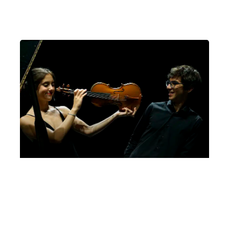
Bando Giovanni Guglielmo, 5a edizione, 2022
Letizia Gullino, Luca Troncarelli
Domenica 26 Febbraio 2023
, Ore 11:00
Sala dei Giganti, Palazzo Liviano, Piazza Capitaniato