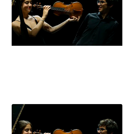
Bando Giovanni Guglielmo, 5a edizione, 2022
Letizia Gullino, Luca Troncarelli
Domenica 26 Febbraio 2023
, Ore 11:00
Sala dei Giganti, Palazzo Liviano, Piazza Capitaniato