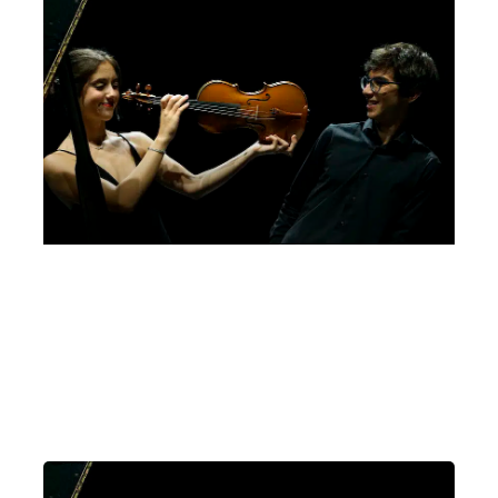
Bando Giovanni Guglielmo, 5a edizione, 2022
Letizia Gullino, Luca Troncarelli
Domenica 26 Febbraio 2023
, Ore 11:00
Sala dei Giganti, Palazzo Liviano, Piazza Capitaniato