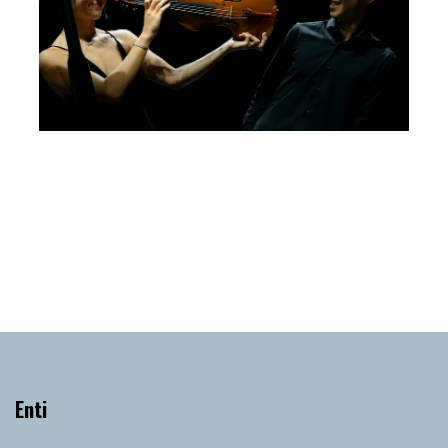
Bando Giovanni Guglielmo, 5a edizione, 2022
Letizia Gullino, Luca Troncarelli
Domenica 26 Febbraio 2023
, Ore 11:00
Sala dei Giganti, Palazzo Liviano, Piazza Capitaniato
Enti