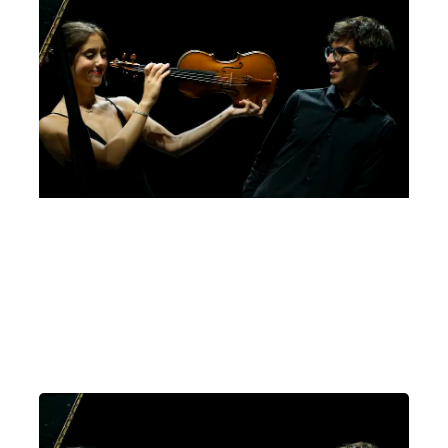
Bando Giovanni Guglielmo, 5a edizione, 2022
Letizia Gullino, Luca Troncarelli
Domenica 26 Febbraio 2023
, Ore 11:00
Sala dei Giganti, Palazzo Liviano, Piazza Capitaniato