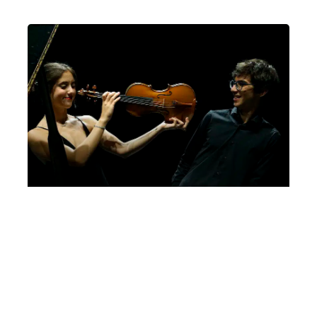
Bando Giovanni Guglielmo, 5a edizione, 2022
Letizia Gullino, Luca Troncarelli
Domenica 26 Febbraio 2023
, Ore 11:00
Sala dei Giganti, Palazzo Liviano, Piazza Capitaniato