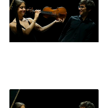
Bando Giovanni Guglielmo, 5a edizione, 2022
Letizia Gullino, Luca Troncarelli
Domenica 26 Febbraio 2023
, Ore 11:00
Sala dei Giganti, Palazzo Liviano, Piazza Capitaniato