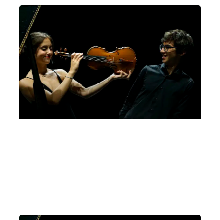
Bando Giovanni Guglielmo, 5a edizione, 2022
Letizia Gullino, Luca Troncarelli
Domenica 26 Febbraio 2023
, Ore 11:00
Sala dei Giganti, Palazzo Liviano, Piazza Capitaniato