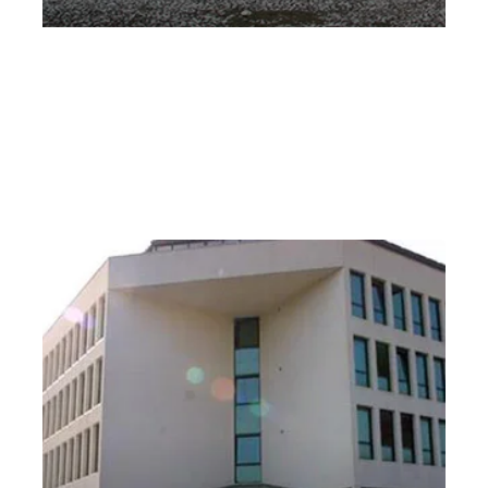
Quartetto d’archi della Budapest Festival
Orchestra – Ottavio Trento l’Altro Festival
Martedì 22 Ottobre 2019
, Ore 16:00
Vicenza
Casa di riposo “Ottavio Trento”