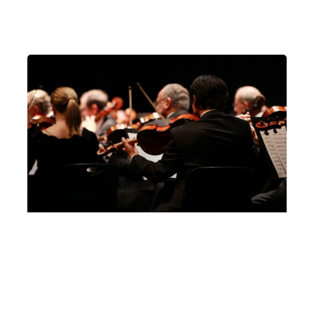
Quartetto Dàidalos – Villa da Schio Musica
con Vista
Domenica 11 Luglio 2021
, Ore 18:00
Castelgomberto
Villa da Schio, Castelgomberto (VI)