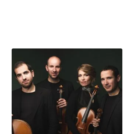
Quartetto Dàidalos – Villa da Schio Musica
con Vista
Domenica 11 Luglio 2021
, Ore 18:00
Castelgomberto
Villa da Schio, Castelgomberto (VI)