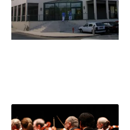
Quartetto d’archi della Budapest Festival
Orchestra – Residenza Parco Città l’Altro
Festival
Martedì 22 Ottobre 2019
, Ore 16:00
Vicenza
Residenza “Parco Città”