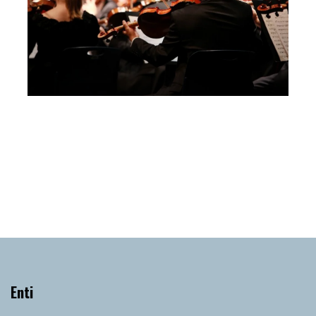
Quartetto d’archi della Budapest Festival
Orchestra – Liceo Pigafetta l’Altro Festival
Martedì 22 Ottobre 2019
, Ore 15:00
Vicenza
Liceo Classico “A. Pigafetta”
Enti