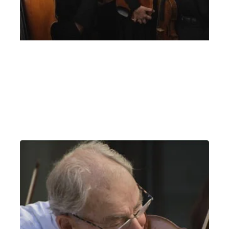
Quartetto Noûs – 7 giugno 2021 Suoni di
Primavera
Lunedì 7 Giugno 2021
, Ore 20:00
Vicenza
Teatro Comunale di Vicenza